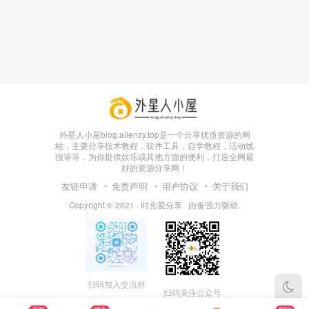
box影视
小苹果影视
梅林iptv+5.2.0
最新电视直播
fongmi、
v1.0.9电视盒
电视直播软件
源地址分享-
外星人小屋blog.alienzy.top是一个分享优质资源的网
、OK接口
子破解版下
下载，啥频道
ITV源3/12
vbox接口
付费阅读
3
盒子应用
付费阅读
3
盒子应用
IPTV源
站，主要分享技术教程，软件工具，自学教程，活动线
集
载，继续免费
分类都有哦！
报等等，为你提供娱乐或其他方面的便利，打造全网最
3年前
3年前
3年前
白嫖直播和点
密码24680！
2
1
0
9个月
好的资源分享网！
前
播！
2
友链申请
免责声明
用户协议
关于我们
Copyright © 2021 ·
时光爱分享
· 由
备
强力驱动.
扫码加入交流群
扫码关注公众号