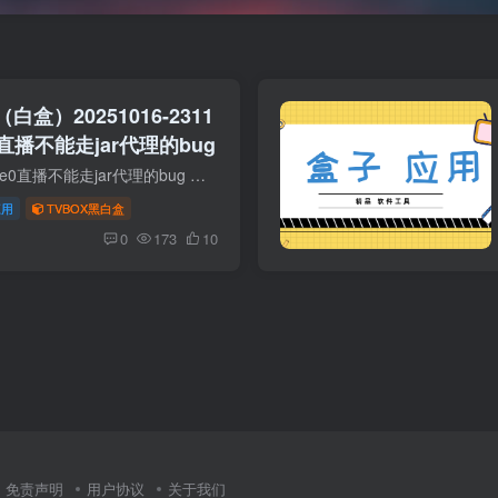
白盒）20251016-2311
0直播不能走jar代理的bug
🧩 更新日志 *修正type0直播不能走jar代理的bug 下载地址 接口获取 关注微信公众号后，回复接口
应用
TVBOX黑白盒
0
173
10
免责声明
用户协议
关于我们