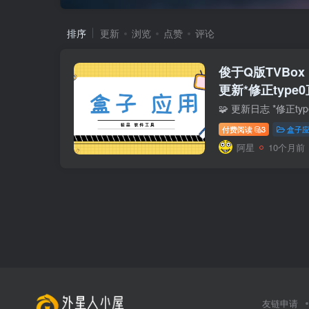
排序
更新
浏览
点赞
评论
俊于Q版TVBox（
更新*修正type
付费阅读
3
盒子
阿星
10个月前
友链申请