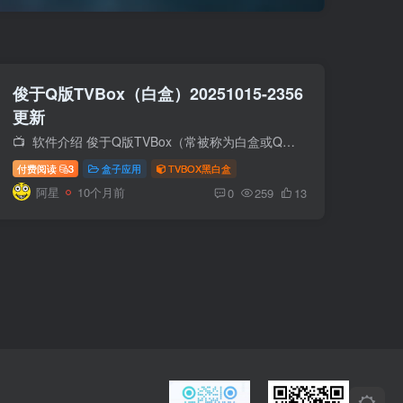
俊于Q版TVBox（白盒）20251015-2356
更新
📺 软件介绍 俊于Q版TVBox（常被称为白盒或Q版）是TVBox开源生态中的一个重要分支。它本身是一个空壳播放器，这意味着软件初次打开时并没有直接的影视内容，需要用户自行配置接口地址（也称为...
付费阅读
3
盒子应用
TVBOX黑白盒
阿星
10个月前
0
259
13