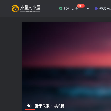
999+
软件大全
资源分
俊于Q版
共2篇