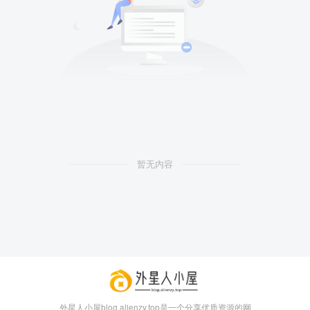
box影视
小苹果影视
梅林iptv+5.2.0
最新电视直播
fongmi、
v1.0.9电视盒
电视直播软件
源地址分享-
、OK接口
子破解版下
下载，啥频道
ITV源3/12
vbox接口
付费阅读
3
盒子应用
付费阅读
3
盒子应用
IPTV源
集
载，继续免费
分类都有哦！
3年前
3年前
3年前
白嫖直播和点
密码24680！
2
1
0
9个月
暂无内容
前
播！
2
外星人小屋blog.alienzy.top是一个分享优质资源的网