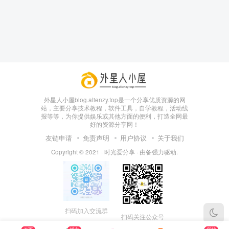
box影视
小苹果影视
梅林iptv+5.2.0
最新电视直播
fongmi、
v1.0.9电视盒
电视直播软件
源地址分享-
外星人小屋blog.alienzy.top是一个分享优质资源的网
、OK接口
子破解版下
下载，啥频道
ITV源3/12
vbox接口
付费阅读
3
盒子应用
付费阅读
3
盒子应用
IPTV源
站，主要分享技术教程，软件工具，自学教程，活动线
集
载，继续免费
分类都有哦！
报等等，为你提供娱乐或其他方面的便利，打造全网最
3年前
3年前
3年前
白嫖直播和点
密码24680！
2
1
0
9个月
好的资源分享网！
前
播！
2
友链申请
免责声明
用户协议
关于我们
Copyright © 2021 ·
时光爱分享
· 由
备
强力驱动.
扫码加入交流群
扫码关注公众号