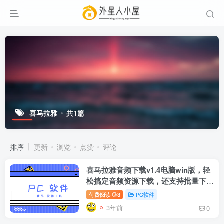
喜马拉雅
共1篇
排序
更新
浏览
点赞
评论
喜马拉雅音频下载v1.4电脑win版，轻
松搞定音频资源下载，还支持批量下
载！
付费阅读
3
PC软件
3年前
0