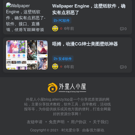
Wallpaper Engine，这壁纸软件，确
实有点邪恶了
PC软件
6年前
0
唔姆，动漫CG绅士美图壁纸神器
box影视
小苹果影视
梅林iptv+5.2.0
最新电视直播
fongmi、
v1.0.9电视盒
电视直播软件
源地址分享-
安卓软件
、OK接口
子破解版下
下载，啥频道
ITV源3/12
vbox接口
付费阅读
3
盒子应用
付费阅读
3
盒子应用
IPTV源
集
载，继续免费
分类都有哦！
6年前
0
3年前
3年前
3年前
白嫖直播和点
密码24680！
2
1
0
9个月
前
播！
2
外星人小屋blog.alienzy.top是一个分享优质资源的网
站，主要分享技术教程，软件工具，自学教程，活动线
报等等，为你提供娱乐或其他方面的便利，打造全网最
好的资源分享网！
友链申请
免责声明
用户协议
关于我们
Copyright © 2021 ·
时光爱分享
· 由
备
强力驱动.