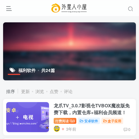
福利软件
共24篇
排序
更新
浏览
点赞
评论
龙爪TV_3.0.7影视仓TVBOX魔改版免
费下载，内置仓库+福利会员频道！
付费阅读
3
安卓软件
盒子应用
3年前
0