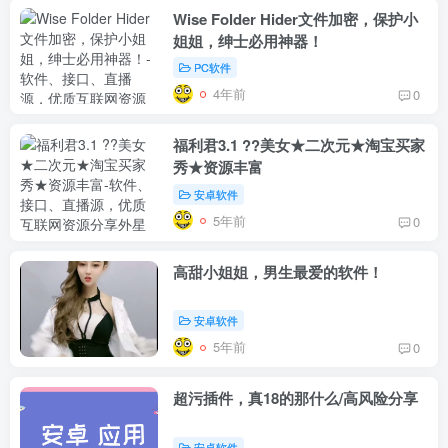
Wise Folder Hider文件加密，保护小
姐姐，绅士必用神器！
PC软件
4年前
0
福利君3.1 ??美女★二次元★淘宝买家
box影视
小苹果影视
梅林iptv+5.2.0
最新电视直播
秀★资源丰富
fongmi、
v1.0.9电视盒
电视直播软件
源地址分享-
安卓软件
、OK接口
子破解版下
下载，啥频道
ITV源3/12
vbox接口
付费阅读
3
盒子应用
付费阅读
3
盒子应用
IPTV源
集
载，继续免费
分类都有哦！
5年前
0
3年前
3年前
3年前
白嫖直播和点
密码24680！
2
1
0
9个月
前
播！
2
高甜小姐姐，男生最爱的软件！
安卓软件
5年前
0
超污插件，真18的那什么/高风险分享
安卓软件