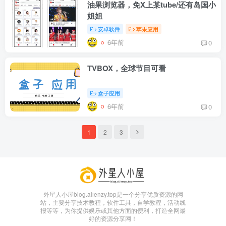
油果浏览器，免X上某tube/还有岛国小
姐姐
安卓软件
苹果应用
6年前
0
TVBOX，全球节目可看
盒子应用
6年前
0
1
2
3
外星人小屋blog.alienzy.top是一个分享优质资源的网
站，主要分享技术教程，软件工具，自学教程，活动线
报等等，为你提供娱乐或其他方面的便利，打造全网最
好的资源分享网！