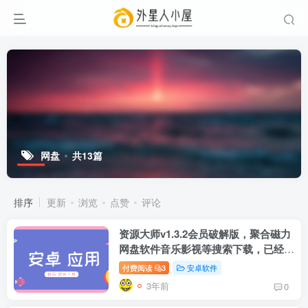
网盘
共13篇
排序
更新
浏览
点赞
评论
资源大师v1.3.2会员破解版，聚合磁力
网盘软件音乐影视等搜索下载，已经去
除更新提示！
付费阅读
3
安卓软件
3年前
0