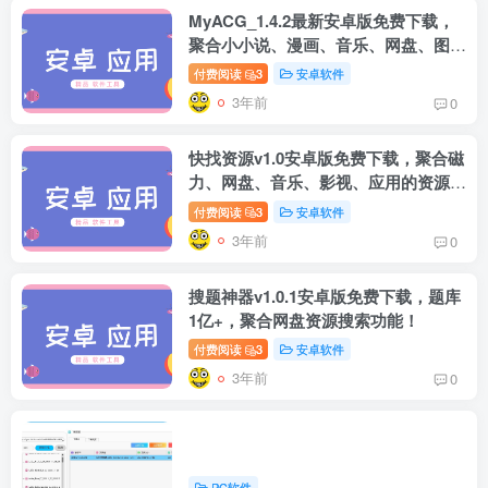
MyACG_1.4.2最新安卓版免费下载，
聚合小小说、漫画、音乐、网盘、图片
等全能搜索神器！
付费阅读
3
安卓软件
3年前
0
快找资源v1.0安卓版免费下载，聚合磁
box影视
小苹果影视
梅林iptv+5.2.0
最新电视直播
力、网盘、音乐、影视、应用的资源搜
fongmi、
v1.0.9电视盒
电视直播软件
源地址分享-
索神器！
付费阅读
3
安卓软件
、OK接口
子破解版下
下载，啥频道
ITV源3/12
vbox接口
付费阅读
3
盒子应用
付费阅读
3
盒子应用
IPTV源
集
载，继续免费
分类都有哦！
3年前
0
3年前
3年前
3年前
白嫖直播和点
密码24680！
2
1
0
9个月
前
播！
2
搜题神器v1.0.1安卓版免费下载，题库
1亿+，聚合网盘资源搜索功能！
付费阅读
3
安卓软件
3年前
0
PC软件