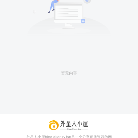
box影视
小苹果影视
梅林iptv+5.2.0
最新电视直播
fongmi、
v1.0.9电视盒
电视直播软件
源地址分享-
、OK接口
子破解版下
下载，啥频道
ITV源3/12
vbox接口
付费阅读
3
盒子应用
付费阅读
3
盒子应用
IPTV源
集
载，继续免费
分类都有哦！
3年前
3年前
3年前
白嫖直播和点
密码24680！
2
1
0
9个月
暂无内容
前
播！
2
外星人小屋blog.alienzy.top是一个分享优质资源的网