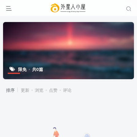
限免
共0篇
排序
更新
浏览
点赞
评论