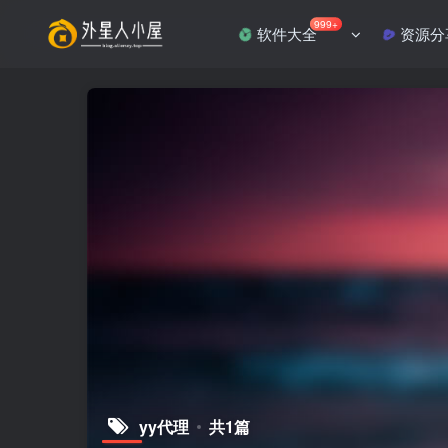
999+
软件大全
资源分
yy代理
共1篇