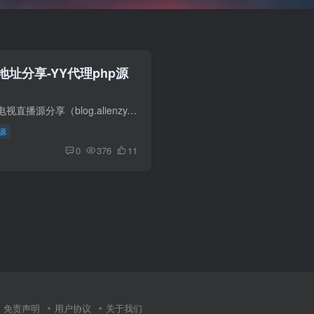
址分享-YY代理php源
最新超全验证有效的电视直播源分享（blog.alienzy.top），央视、卫视、部分各省市地方、百视通、华数、易视腾、湖南bblive、newtv、ihot、sitv等等，阿星电视直播源合集,IPTV直播源免费分享，直...
V源
0
376
11
免责声明
用户协议
关于我们