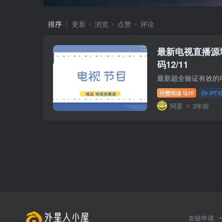
排序
更新
浏览
点赞
评论
最新电视直播源地
码12/11
付费阅读
10
IPT
阿星
3年前
友链申请