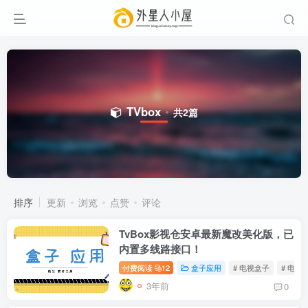
TVbox
共2篇
排序
更新
浏览
点赞
评论
TvBox影视仓安卓最新魔改美化版，已
内置多线路接口！
付费阅读
12
盒子应用
# 电视盒子
# 电视
3年前
0