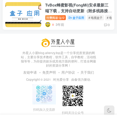
TvBox蜂蜜影视(FongMi)安卓最新三
端下载，支持自动更新（附多线路接
口）！
付费阅读
12
盒子应用
# 电视盒子
# 电视
3年前
0
box影视
小苹果影视
梅林iptv+5.2.0
最新电视直播
fongmi、
v1.0.9电视盒
电视直播软件
源地址分享-
、OK接口
子破解版下
下载，啥频道
ITV源3/12
外星人小屋blog.alienzy.top是一个分享优质资源的网
vbox接口
付费阅读
3
盒子应用
付费阅读
# 电视盒子
3
盒子应用
# 电视软件
IPTV源
# 电视盒子
# 小苹果
# 直
集
载，继续免费
分类都有哦！
站，主要分享技术教程，软件工具，自学教程，活动线
3年前
3年前
3年前
白嫖直播和点
密码24680！
2
1
0
报等等，为你提供娱乐或其他方面的便利，打造全网最
9个月
好的资源分享网！
前
播！
2
友链申请
免责声明
用户协议
关于我们
Copyright © 2021 ·
时光爱分享
· 由
备
强力驱动.
扫码加入交流群
扫码关注公众号