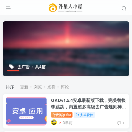
去广告
共4篇
排序
更新
浏览
点赞
评论
GKDv1.5.4安卓最新版下载，完美替换
李跳跳，内置超多高级去广告规则神
器！
付费阅读
3
安卓软件
3年前
0