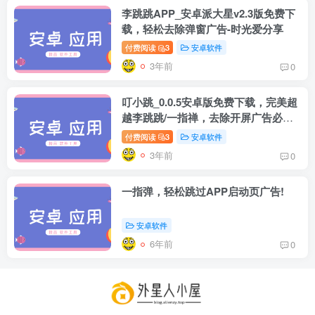
李跳跳APP_安卓派大星v2.3版免费下
载，轻松去除弹窗广告-时光爱分享
付费阅读
3
安卓软件
3年前
0
叮小跳_0.0.5安卓版免费下载，完美超
box影视
小苹果影视
梅林iptv+5.2.0
最新电视直播
越李跳跳/一指禅，去除开屏广告必备
fongmi、
v1.0.9电视盒
电视直播软件
源地址分享-
神器！
付费阅读
3
安卓软件
、OK接口
子破解版下
下载，啥频道
ITV源3/12
vbox接口
付费阅读
3
盒子应用
付费阅读
3
盒子应用
IPTV源
集
载，继续免费
分类都有哦！
3年前
0
3年前
3年前
3年前
白嫖直播和点
密码24680！
2
1
0
9个月
前
播！
2
一指弹，轻松跳过APP启动页广告!
安卓软件
6年前
0