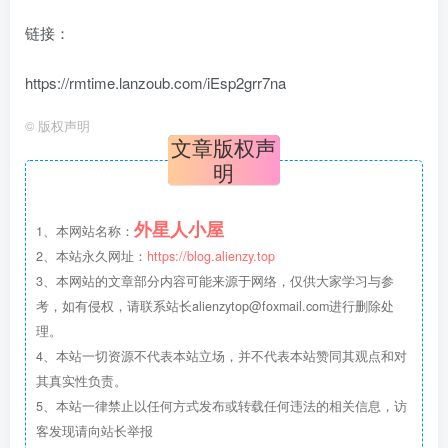
链接：
https://rmtime.lanzoub.com/iEsp2grr7na
©
版权声明
文章版权声
box影视
小苹果影视
梅林iptv+5.2.0
最新电视直播
明
fongmi、
v1.0.9电视盒
电视直播软件
源地址分享-
、OK接口
子破解版下
下载，啥频道
ITV源3/12
vbox接口
付费阅读
3
盒子应用
付费阅读
# 电视盒子
3
盒子应用
# 电视软件
IPTV源
# 电视盒子
# 小苹果
# 直
集
载，继续免费
分类都有哦！
外星人小屋
1、本网站名称：
3年前
3年前
3年前
白嫖直播和点
密码24680！
2
1
0
9个月
前
播！
2
2、本站永久网址：
https://blog.alienzy.top
3、本网站的文章部分内容可能来源于网络，仅供大家学习与参
考，如有侵权，请联系站长
alienzytop@foxmail.com
进行删除处
理。
4、本站一切资源不代表本站立场，并不代表本站赞同其观点和对
其真实性负责。
5、本站一律禁止以任何方式发布或转载任何违法的相关信息，访
客发现请向站长举报