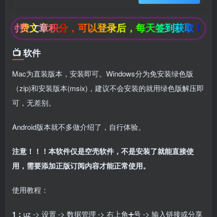
：付费文章积分，可以登录后，每天签到获取！
📺 软件
Mac为直装版本，安装即可。Windows分为免安装绿色版
box影视
小苹果影视
梅林iptv+5.2.0
最新电视直播
fongmi、
v1.0.9电视盒
电视直播软件
源地址分享-
（zip)和安装版本(msix)，建议不会安装的就用绿色版解压即
、OK接口
子破解版下
下载，啥频道
ITV源3/12
vbox接口
付费阅读
3
盒子应用
付费阅读
# 电视盒子
3
盒子应用
# 电视软件
IPTV源
# 电视盒子
# 小苹果
# 直
可，无差别。
集
载，继续免费
分类都有哦！
3年前
3年前
3年前
白嫖直播和点
密码24680！
2
1
0
9个月
前
播！
2
Android版本就不多做介绍了，自行体验。
注意！！！本软件仅是空壳软件，不是安装了就能直接使
用，需要添加正版订阅内容才能正常使用。
使用教程：
1：
uz -> 设置 -> 数据管理 -> 右上角➕号 -> 输入链接或分享