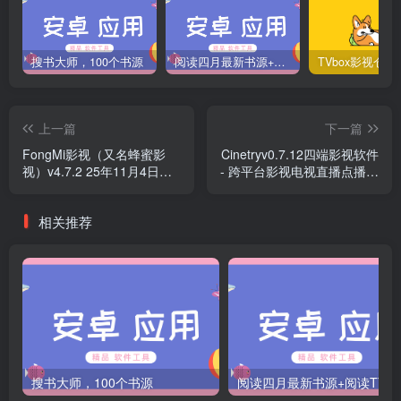
搜书大师，100个书源
阅读四月最新书源+阅读TTS语音引擎安装教程
上一篇
下一篇
FongMi影视（又名蜂蜜影
Cinetryv0.7.12四端影视软件
视）v4.7.2 25年11月4日更
- 跨平台影视电视直播点播神
新
器
相关推荐
搜书大师，100个书源
阅读四月最新书源+阅读T