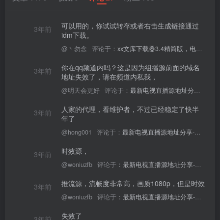
可以用的，你试试转存或者右击生成链接通过
3年前
idm下载。
@丶勿念
评论于：
xx文库下载器3.4精简版，电脑PC端百度文库下载神器！
你在qq频道内吗？这是因为组播源前面的域名
3年前
地址失效了，请在频道内私我，
box影视
小苹果影视
梅林iptv+5.2.0
最新电视直播
fongmi、
v1.0.9电视盒
电视直播软件
源地址分享-
@明天会更好
评论于：
最新电视直播源地址分享-山东烟台联通源7/10
、OK接口
子破解版下
下载，啥频道
ITV源3/12
vbox接口
付费阅读
3
盒子应用
付费阅读
# 电视盒子
3
盒子应用
# 电视软件
IPTV源
# 电视盒子
# 小苹果
# 直
集
载，继续免费
分类都有哦！
人家的代理，看维护者，不过已经稳定了快半
3年前
个月前
3年前
3年前
3年前
白嫖直播和点
密码24680！
2
2
1
0
年了
播！
@hong001
评论于：
最新电视直播源地址分享-轮播代理源7/15
时效源，
3年前
@woniuzfb
评论于：
最新电视直播源地址分享-抖音推流源6/14
推流源，流畅度非常高，画质1080p，但是时效
3年前
@woniuzfb
评论于：
最新电视直播源地址分享-抖音推流源6/14
失效了
3年前