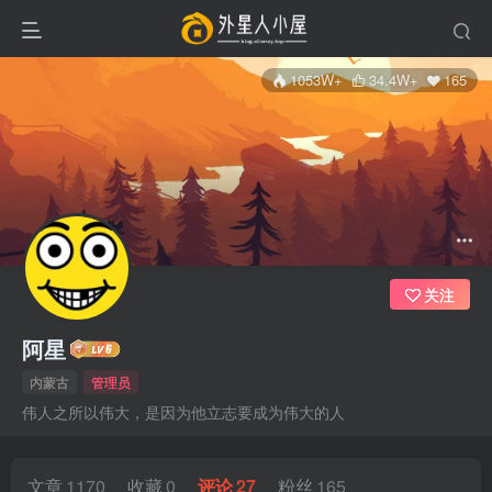
1053W+
34.4W+
165
关注
阿星
内蒙古
管理员
伟人之所以伟大，是因为他立志要成为伟大的人
文章
1170
收藏
0
评论
27
粉丝
165