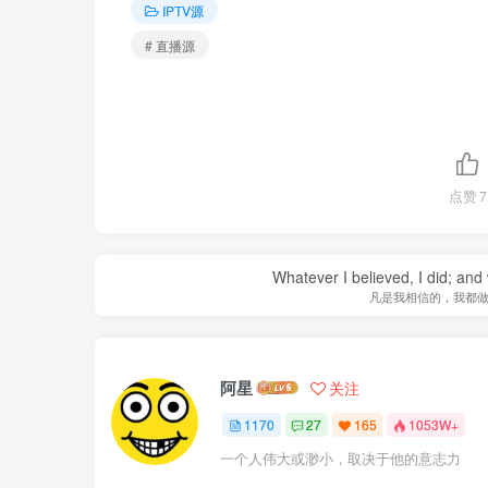
IPTV源
# 直播源
点赞
7
Whatever I believed, I did; and
凡是我相信的，我都
阿星
关注
1170
27
165
1053W+
一个人伟大或渺小，取决于他的意志力