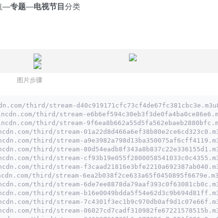
航—
专题
—
电视节目
分类
图片步骤
dn.com/third/stream-d40c919171cfc73cf4de67fc381cbc3e.m3u
incdn.com/third/stream-e6b6ef594c30eb3f3de0fa4ba0ce86e6.
incdn.com/third/stream-9f6ea8b662a55d5fa562ebaeb2880bfc.
ncdn.com/third/stream-01a22d8d466a6ef38b80e2ce6cd323c0.m
ncdn.com/third/stream-a9e3982a798d13ba350075af6cff4119.m
ncdn.com/third/stream-80d54eadb8f343a8b837c22e336155d1.m
ncdn.com/third/stream-cf93b19e055f2800058541033c0c4355.m
ncdn.com/third/stream-f3caad21816e3bfe2210a692387ab040.m
ncdn.com/third/stream-6ea2b038f2ce633a65f0450895f6679e.m
ncdn.com/third/stream-6de7ee8878da79aaf393c0f63081cb0c.m
ncdn.com/third/stream-b16e0049bdda5f54e62d3c9b694d81ff.m
ncdn.com/third/stream-7c4301f3ec1b9c970db0af9d1c07e66f.m
ncdn.com/third/stream-06027cd7cadf310982fe67221578515b.m