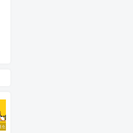
TVbox影视仓、 fongmi、白盒、OK接口大合集
小苹果影视v1.0.9电视盒子破解版下载，继续免费白嫖直播和点播！
梅林iptv+5.2.0电视直播软件下载，啥频道分类都有哦！密码24680！