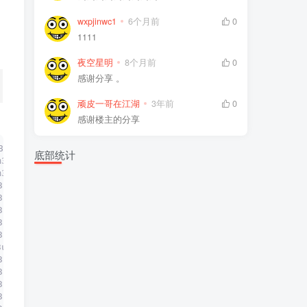
wxpjinwc1
6个月前
0
1111
夜空星明
8个月前
0
感谢分享 。
顽皮一哥在江湖
3年前
0
感谢楼主的分享
8
底部统计
m3u8
m3u8
3u8
3u8
3u8
3u8
3u8
3u8
3u8
3u8
3u8
3u8