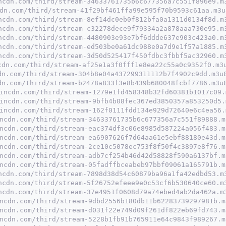
ncdn.com/third/stream-34633761735b6c677356a7c551f896e9.m
dn.com/third/stream-41f29bf461ffa99e595f70b9593c61aa.m3u
ncdn.com/third/stream-8ef14dc0eb0f812bfa0a1311d0134f8d.m
ncdn.com/third/stream-c32278dece9f79334a2a878aaa730e95.m
ncdn.com/third/stream-4480903e93e7bf6ddde637e903c423a0.m
ncdn.com/third/stream-ed503be0a61dc988e0a7d9e1f57a1885.m
ncdn.com/third/stream-3d50d525417f450fdbc3fbbf5ac32960.m
cdn.com/third/stream-af25e1a3f0fff1e8ea22c55a0c9352f0.m3
dn.com/third/stream-304b8e04a437299311112b7f4902c9dd.m3u
dn.com/third/stream-b2478a833f3e8b439b680048fcbf7786.m3u
incdn.com/third/stream-1279e1fd458348b32fd60381b1017c09.
incdn.com/third/stream-9bfb4b08fec367ed3850357a853250d5.
incdn.com/third/stream-162f0111fdd134e929d72640e6c4ea56.
ncdn.com/third/stream-34633761735b6c677356a7c551f89888.m
ncdn.com/third/stream-eac374df3c06e8985d587224a056f483.m
ncdn.com/third/stream-ea6907626f7d64aa61e5ebf88180e43d.m
ncdn.com/third/stream-2ce10c5078ec753f8f50f4c3897e8f76.m
ncdn.com/third/stream-adb7cf254b46d42d58828f590a6137bf.m
ncdn.com/third/stream-05fadffbceabeb97bbf09061a165791b.m
ncdn.com/third/stream-7898d38d54c60879ba96a1fa42edbd53.m
ncdn.com/third/stream-5f26752efeee9e0c53cf6b530640ce60.m
ncdn.com/third/stream-37e4951f0608d79a74ebed4ab2da462a.m
ncdn.com/third/stream-9dbd2556b180db11b62283739297981b.m
ncdn.com/third/stream-d031f22e749d09f261df822eb69fd743.m
ncdn.com/third/stream-5228b1fb91b765911e64c9843f989267.m