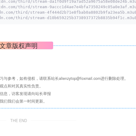
cdn.com/third/stream-da1f0d9f19a7ad52a9675a58e08de24b.m3
cdn.com/third/stream-9accc1d4ae7e4bfa7350249c05a0e3af.m3
dn.com/third/stream-4f444d2b71e8fbab0a8802b9fa23ea5b.m3u
dn.com/third/stream-d10b659225b3738937372b8835b94f1c.m3u
文章版权声明
学习与参考，如有侵权，请联系站长
alienzytop@foxmail.com
进行删除处理。
其观点和对其真实性负责。
关信息，访客发现请向站长举报
系我们我们会第一时间更新。
THE END