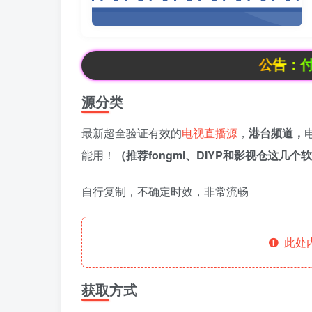
公告：付费文章积
源分类
最新超全验证有效的
电视直播源
，
港台频
道，
能用！
（推荐fongmi、DIYP和影视仓这几个
自行复制，不确定时效，非常流畅
此处
获取方式