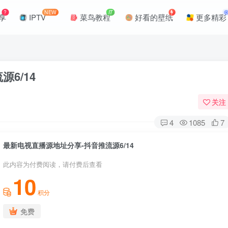
?
NEW
IT
享
IPTV
菜鸟教程
好看的壁纸
更多精彩
6/14
关注
4
1085
7
最新电视直播源地址分享-抖音推流源6/14
此内容为付费阅读，请付费后查看
10
积分
免费