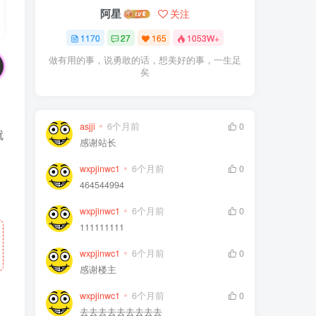
阿星
关注
1170
27
165
1053W+
做有用的事，说勇敢的话，想美好的事，一生足
矣
asjji
6个月前
0
就
感谢站长
wxpjinwc1
6个月前
0
464544994
wxpjinwc1
6个月前
0
111111111
wxpjinwc1
6个月前
0
感谢楼主
wxpjinwc1
6个月前
0
去去去去去去去去去