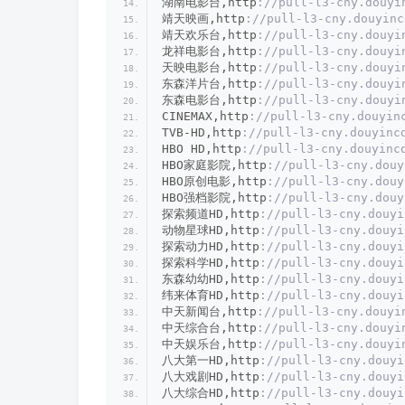
湖南电影台,http
://pull-l3-cny.douyi
靖天映画,http
://pull-l3-cny.douyinc
靖天欢乐台,http
://pull-l3-cny.douyi
龙祥电影台,http
://pull-l3-cny.douyi
天映电影台,http
://pull-l3-cny.douyi
东森洋片台,http
://pull-l3-cny.douyi
东森电影台,http
://pull-l3-cny.douyi
CINEMAX,http
://pull-l3-cny.douyin
TVB-HD,http
://pull-l3-cny.douyinc
HBO HD,http
://pull-l3-cny.douyinc
HBO家庭影院,http
://pull-l3-cny.douy
HBO原创电影,http
://pull-l3-cny.douy
HBO强档影院,http
://pull-l3-cny.douy
探索频道HD,http
://pull-l3-cny.douyi
动物星球HD,http
://pull-l3-cny.douyi
探索动力HD,http
://pull-l3-cny.douyi
探索科学HD,http
://pull-l3-cny.douyi
东森幼幼HD,http
://pull-l3-cny.douyi
纬来体育HD,http
://pull-l3-cny.douyi
中天新闻台,http
://pull-l3-cny.douyi
中天综合台,http
://pull-l3-cny.douyi
中天娱乐台,http
://pull-l3-cny.douyi
八大第一HD,http
://pull-l3-cny.douyi
八大戏剧HD,http
://pull-l3-cny.douyi
八大综合HD,http
://pull-l3-cny.douyi