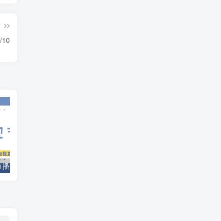
篇
10
网直播源，一窝端
电视直播-大世界一窝端/9/4
直播源分享