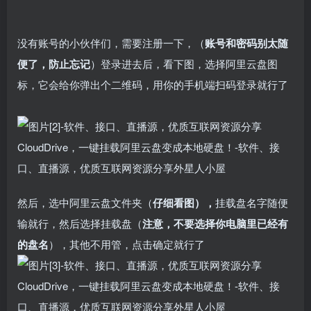
fongmi、
v1.0.9电视盒
电视直播软件
源地址分享-
、OK接口
子破解版下
下载，啥频道
ITV源3/12
vbox接口
付费阅读
3
盒子应用
付费阅读
# 电视盒子
3
盒子应用
# 电视软件
IPTV源
# 电视盒子
# 小苹果
# 直
集
载，继续免费
分类都有哦！
3年前
3年前
3年前
白嫖直播和点
密码24680！
2
1
0
9个月
没有账号的小伙伴们，需要注册一下，（
账号和密码别太随
前
播！
2
便了，防止忘记
）登录进去后，看下图，选择阿里云盘图
标，它会给你弹出个二维码，用你的手机端扫码登录就行了
然后，选中阿里云盘文件夹（
仔细看图
），
挂载盘名字随便
输就行，然后选择挂载盘（
注意，不要选择你电脑里已经有
的盘名
），其他不用管，点击确定就行了