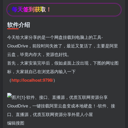
，每天签到获取！
软件介绍
今天给大家分享的是一个网盘挂载到电脑上的工具-
CloudDrive，前段时间失效了，最近又复活了，主要是阿里
云盘，毕竟内存大，资源也好找
。
首先，大家安装完毕后，假如桌面上没出现，下图的网址图
标，大家就自己在浏览器内输入一下
（
http://localhost:9798/
）
编辑
搜图
box影视
小苹果影视
梅林iptv+5.2.0
最新电视直播