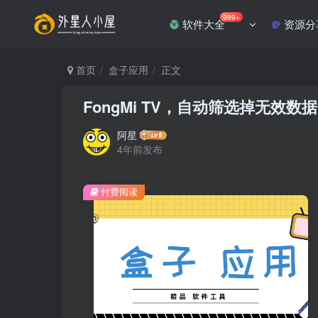
999+
软件大全
资源分
首页
盒子应用
正文
FongMi TV，自动筛选掉无效数
阿星
4年前发布
付费阅读