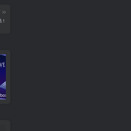
篇
员！
「技术教程」tvbox影视仓简单内置修改，附4.0.16美化版本
TVbox影视仓4.0.8最新UI美化魔改版，已经内置多仓接口！