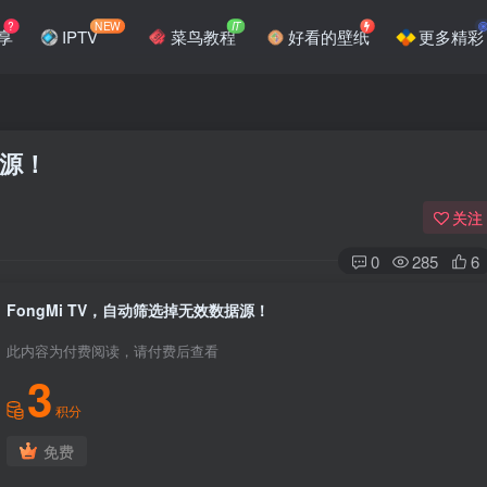
?
NEW
IT
享
IPTV
菜鸟教程
好看的壁纸
更多精彩
据源！
关注
0
285
6
FongMi TV，自动筛选掉无效数据源！
此内容为付费阅读，请付费后查看
3
积分
免费