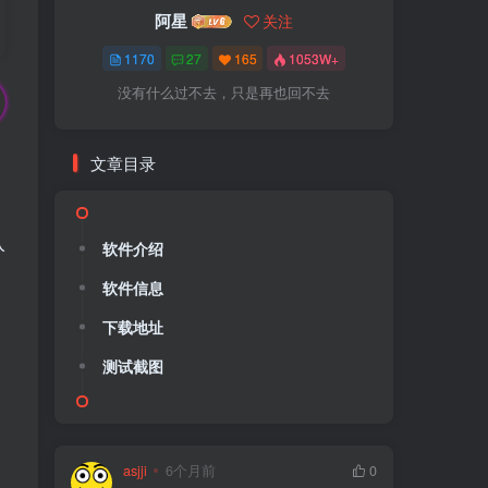
阿星
关注
1170
27
165
1053W+
没有什么过不去，只是再也回不去
文章目录
入
软件介绍
软件信息
下载地址
测试截图
asjji
6个月前
0