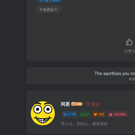
# 电视盒子
点赞
6
The sacrifices you ma
今
阿星
关注
1170
27
165
1053W+
开心点，别担心，微笑就好