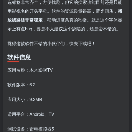
fongmi、
v1.0.9电视盒
电视直播软件
源地址分享-
选标签非常齐全，方便找剧，但它的搜索功能目前还是只能
、OK接口
子破解版下
下载，啥频道
ITV源3/12
vbox接口
付费阅读
3
盒子应用
付费阅读
# 电视盒子
3
盒子应用
# 电视软件
IPTV源
# 电视盒子
# 小苹果
# 直
用影视名的开头字母。软件的资源质量很高，蓝光画质，
播
集
载，继续免费
分类都有哦！
3年前
3年前
3年前
白嫖直播和点
密码24680！
2
1
0
9个月
放线路还非常稳定
，移动进度条真的秒播​。就是这个字体显
前
播！
2
示上有点bug，要是不太建议这个缺陷的​，还是蛮不错的。
觉得这款软件不错的小伙伴们，快去下载吧！
软件信息
应用名称：木木影视TV
软件版本：6.2
应用大小：9.2MB
适用平台：Android、TV
测试设备：雷电模拟器5