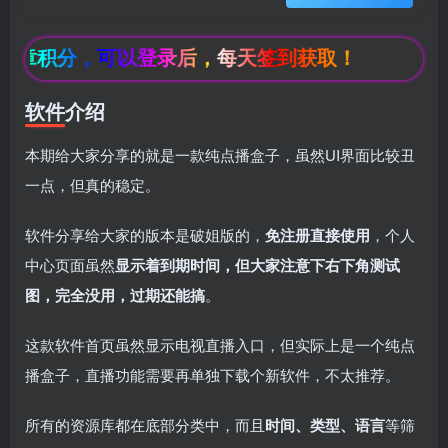
章积分，可以登录后，每天签到获取！
软件介绍
本期给大家分享的就是一款纯点播盒子，虽然UI界面比较丑
一点，但真的稳定。
软件分享给大家的版本是破姐版的，
免注册直接使用
，个人
中心页面虽然
显示着到期时间，但大家注意下右下角测试
图，完全没用，过期还能搞
。
这款软件首页虽然显示电视直播入口，但实际上是一个纯点
播盒子，直播功能需要再单独下载个新软件，不太推荐​。
所有的资源库都在底部分类中，而且
时间、类型、语言
等筛
box影视
小苹果影视
梅林iptv+5.2.0
最新电视直播