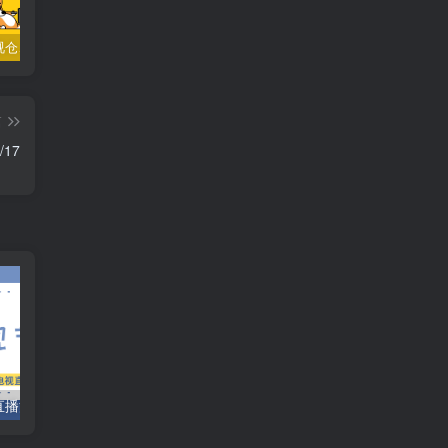
TVbox影视仓、 fongmi、白盒、OK接口大合集
小苹果影视v1.0.9电视盒子破解版下载，继续免费白嫖直播和点播！
梅林iptv+5.2.0电视直播软件下载，啥频道分类都有哦！密码24680！
篇
17
网直播源，一窝端
电视直播-大世界一窝端/9/4
直播源分享