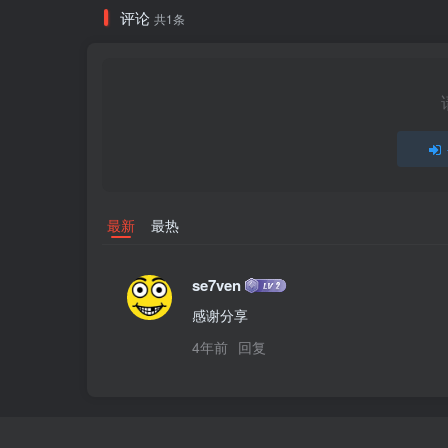
评论
共1条
最新
最热
se7ven
感谢分享
4年前
回复