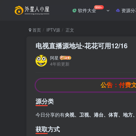
999+
软件大全
资源分
首页
IPTV源
正文
电视直播源地址-花花可用12/16
阿星
4年前更新
公告：付费文章积
源分类
今日分享的有
央视、卫视、港台、体育、地方
获取方式