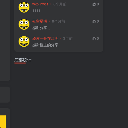
wxpjinwc1
6个月前
0
1111
夜空星明
8个月前
0
感谢分享 。
顽皮一哥在江湖
3年前
0
感谢楼主的分享
底部统计