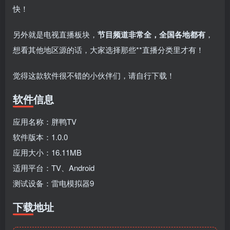
fongmi、
v1.0.9电视盒
电视直播软件
源地址分享-
快！
、OK接口
子破解版下
下载，啥频道
ITV源3/12
vbox接口
付费阅读
3
盒子应用
付费阅读
# 电视盒子
3
盒子应用
# 电视软件
IPTV源
# 电视盒子
# 小苹果
# 直
集
载，继续免费
分类都有哦！
3年前
3年前
3年前
白嫖直播和点
密码24680！
2
1
0
9个月
另外就是电视直播板块，
节目频道非常全，全国
各地都有
，
前
播！
2
想看其他地区源的话，大家选择那些​**直播分类里才有！
觉得这款软件很不错的小伙伴们，请自行下载！
软件信息
应用名称：胖鸭TV
软件版本：1.0.0
应用大小：16.11MB
适用平台：TV、Android
测试设备：雷电模拟器9
下载地址