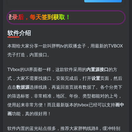
登录后，每天签到获取！
软件介绍
本期给大家分享一款叫胖鸭tv的双播盒子，用最新的TVBOX
壳子打造，内置接口。
TVbox的UI界面都一样，这款软件采用的
内置源接口
的方
式，大家不需要找接口，安装完成后，打开
设置
页面，然后
点击
数据源
选择线路，再返回首页就有数据了。各个分类下
的筛选标签，非常精准，地区、年份、类型都能对的上号，​
使用起来非常方便！而且最新版本的tvbox已经可以支持
画中
画
功能，​真的很好用！
box影视
小苹果影视
梅林iptv+5.2.0
最新电视直播
软件内置的蓝光站点很多，推荐大家胖鸭线路8，​缓冲特别