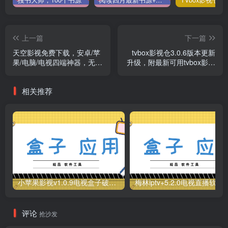
搜书大师，100个书源
阅读四月最新书源+阅读TTS语音引擎安装教程
上一篇
下一篇
天空影视免费下载，安卓/苹
tvbox影视仓3.0.6版本更新
果/电脑/电视四端神器，无广
升级，附最新可用tvbox影视
告免费看剧！
仓库接口地址！
相关推荐
小苹果影视v1.0.9电视盒子破解版下载，继续免费白嫖直播和点播！
梅林iptv+5.2.0电视直播软件下载，啥频道
评论
抢沙发