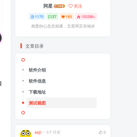
阿星
关注
1170
27
165
1053W+
相爱的心息息相通，无需用言语倾诉
文章目录
软件介绍
软件信息
国
下载地址
测试截图
asjji
6个月前
0