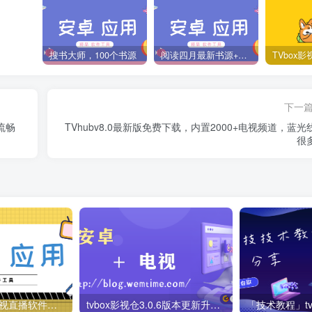
搜书大师，100个书源
阅读四月最新书源+阅读TTS语音引擎安装教程
下一
流畅
TVhubv8.0最新版免费下载，内置2000+电视频道，蓝光
很
梅林iptv+5.2.0电视直播软件下载，啥频道分类都有哦！密码24680！
tvbox影视仓3.0.6版本更新升级，附最新可用tvbox影视仓库接口地址！