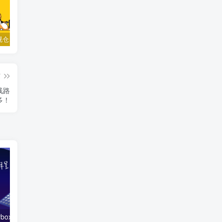
TVbox影视仓、 fongmi、白盒、OK接口大合集
小苹果影视v1.0.9电视盒子破解版下载，继续免费白嫖直播和点播！
梅林iptv+5.2.0电视直播软件下载，啥频道分类都有哦！密码24680！
篇
线路
多！
「技术教程」tvbox影视仓简单内置修改，附4.0.16美化版本
TVbox影视仓4.0.8最新UI美化魔改版，已经内置多仓接口！