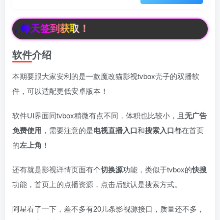
，每天签到获取！
软件介绍
本期要跟大家安利的是一款魔改猫影视tvbox壳子的双播软
件，可以适配更低安卓版本！
软件UI界面同tvbox稍微有点不同，体积也比较小，且
无广
告
免费使用
，需要注意的是
电视直播入口
和
搜索入口
都在首页
的
左上角
！
还有就是影视详情页面有个
切换源
功能，类似于tvbox的
快搜
功能，首页上的点播资源，点击后默认是搜索方式。
阿星看了一下，差不多有20几条影视源接口，质量还不多，
box影视
小苹果影视
梅林iptv+5.2.0
最新电视直播