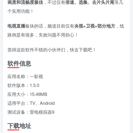
fongmi、
v1.0.9电视盒
电视直播软件
源地址分享-
画质和流畅度极佳
，不过仅有
倍速、选集、去片头片尾
等几
、OK接口
子破解版下
下载，啥频道
ITV源3/12
vbox接口
付费阅读
3
盒子应用
付费阅读
# 电视盒子
3
盒子应用
# 电视软件
IPTV源
# 电视盒子
# 小苹果
# 直
个实用功能！
集
载，继续免费
分类都有哦！
3年前
3年前
3年前
白嫖直播和点
密码24680！
2
1
0
9个月
前
播！
2
电视直播
板块的话，频道目前仅有
央视+卫视+部分地方
，线
路倒是有很多，失效问题不用担心！
觉得这款软件不错的小伙伴们，快去下载吧！
软件信息
应用名称：一影视
软件版本：1.5.0
应用大小：15.49MB
适用平台：TV、Android
测试设备：雷电模拟器9
下载地址