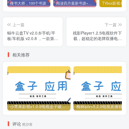
搜书大师，100个书源
阅读四月最新书源+阅读TTS语音引擎安装教程
上一篇
下一篇
蜗牛云盘TV v2.0.8/手机/平
残影Player1.2.5电视软件下
板/车机版 v2.0.8 ，一款第三
载，超稳定的老牌双播电视
方阿里云盘客户端！
盒子，附带最新接口！
相关推荐
小苹果影视v1.0.9电视盒子破解版下载，继续免费白嫖直播和点播！
梅林iptv+5.2.0电视直播软件下载，啥频道
评论
抢沙发