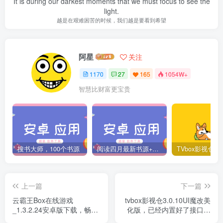
It is during our darkest moments that we must focus to see the
light.
越是在艰难困苦的时候，我们越是要看到希望
阿星
关注
1170
27
165
1054W+
智慧比财富更宝贵
搜书大师，100个书源
阅读四月最新书源+阅读TTS语音引擎安装教程
上一篇
下一篇
云霸王Box在线游戏
tvbox影视仓3.0.10UI魔改美
_1.3.2.24安卓版下载，畅玩
化版，已经内置好了接口，
H5、FC、GBA、SFC、
直接就能用！