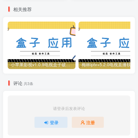
MD、H5网游、街机等
相关推荐
小苹果影视v1.0.9电视盒子破解版下载，继续免费白嫖直播和点播！
梅林iptv+5.2.0电视直播软件下载，啥频道
评论
共3条
请登录后发表评论
登录
注册