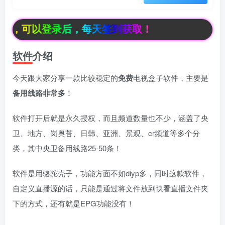
，可以登录后，每天签到获取！
软件介绍
今天跟大家分享一款比较稳定的
免费
电视盒子软件，主要是
备用线路非常多
！
软件打开后就是永久授权，而且频道数量也不少，涵盖了央
卫、地方、岗奥苔、日韩、亚洲、景观、cr频道等多个分
类，其中央卫备用线路25-50条​！​
软件是用骆驼壳子，功能方面不如diyp多，同时这款软件，
自定义直播源的话，只能是通过将文件放到快看直播文件夹
下的方式，还有就是EPG功能没有！
box影视
小苹果影视
梅林iptv+5.2.0
最新电视直播