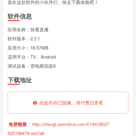
fongmi、
v1.0.9电视盒
电视直播软件
源地址分享-
喜欢这款软件的小伙伴们，快去下载体验吧！
、OK接口
子破解版下
下载，啥频道
ITV源3/12
vbox接口
付费阅读
3
盒子应用
付费阅读
# 电视盒子
3
盒子应用
# 电视软件
IPTV源
# 电视盒子
# 小苹果
# 直
集
载，继续免费
分类都有哦！
软件信息
3年前
3年前
3年前
白嫖直播和点
密码24680！
2
1
0
9个月
前
播！
2
应用名称：快看直播
软件版本：2.3.1
应用大小：16.57MB
适用平台：TV、Android
测试设备：雷电模拟器9
下载地址
此处内容已隐藏，请付费后查看
免登链接
：
http://chengt.wemtime.com/f/19418027-
820196478-efe7a6