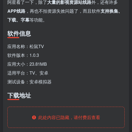
fongmi、
v1.0.9电视盒
电视直播软件
源地址分享-
阿星看了一下，除了
大量的影视资源站线路
外，还有许多
、OK接口
子破解版下
下载，啥频道
ITV源3/12
vbox接口
付费阅读
3
盒子应用
付费阅读
# 电视盒子
3
盒子应用
# 电视软件
IPTV源
# 电视盒子
# 小苹果
# 直
APP线路
，再也不拍资源失效问题了，而且软件
支持换集、
集
载，继续免费
分类都有哦！
3年前
3年前
3年前
白嫖直播和点
密码24680！
2
1
0
9个月
下载、字幕
等功能​。
前
播！
2
软件信息
应用名称：松鼠TV
软件版本：1.0.3
应用大小：23.81MB
适用平台：TV、安卓
测试设备：安卓模拟器
下载地址
此处内容已隐藏，请付费后查看