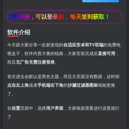
费文章积分，可以登录后，每天签到获取！
软件介绍
今天跟大家分享一款新发现的
自适应安卓和TV双端
的免费电
视盒子，软件内置大量的线路，大家安装完成后
直接可用
，
而且
无广告无需注册登录
。
首次进去会默认是黑色主题，而且主页面没有数据，这时候
点击左上角
或者
手机端右下角
的
沙漏过滤器图标
就能更换
了。
在
设置
页面中，选择
用户界面
，大家根据需要进行设置就行
了
box影视
小苹果影视
梅林iptv+5.2.0
最新电视直播