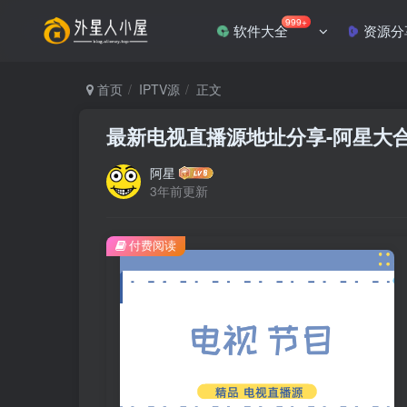
999+
软件大全
资源分
首页
IPTV源
正文
最新电视直播源地址分享-阿星大合集
阿星
3年前更新
付费阅读