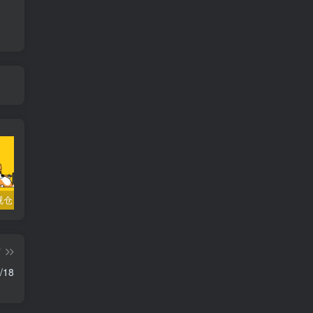
TVbox影视仓、 fongmi、白盒、OK接口大合集
小苹果影视v1.0.9电视盒子破解版下载，继续免费白嫖直播和点播！
梅林iptv+5.2.0电视直播软件下载，啥频道分类都有哦！密码24680！
篇
18