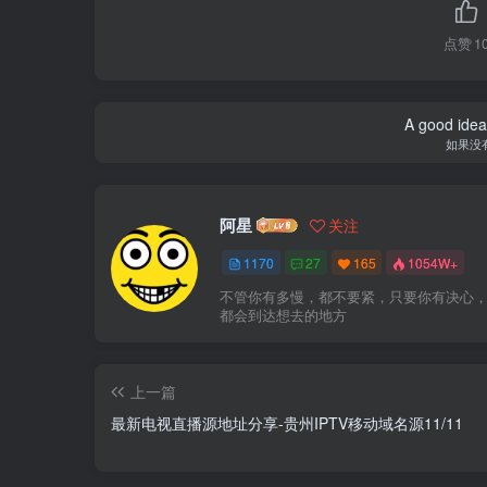
点赞
1
A good idea 
如果没
阿星
关注
1170
27
165
1054W+
不管你有多慢，都不要紧，只要你有决心
都会到达想去的地方
上一篇
最新电视直播源地址分享-贵州IPTV移动域名源11/11