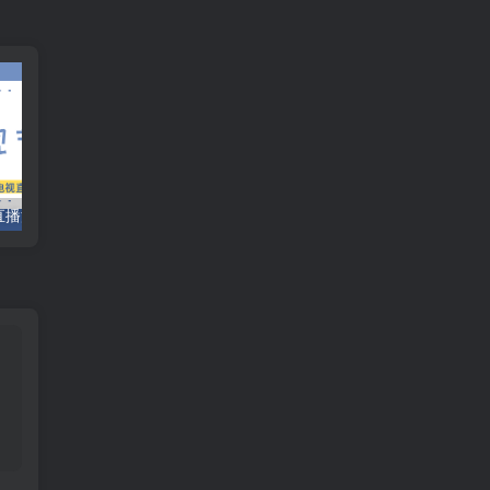
网直播源，一窝端
电视直播-大世界一窝端/9/4
直播源分享