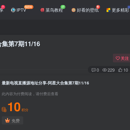
?
NEW
IT
享
IPTV
菜鸟教程
好看的壁纸
更多精彩
第7期11/16
关注
0
229
10
最新电视直播源地址分享-阿星大合集第7期11/16
此内容为付费阅读，请付费后查看
10
积分
免费