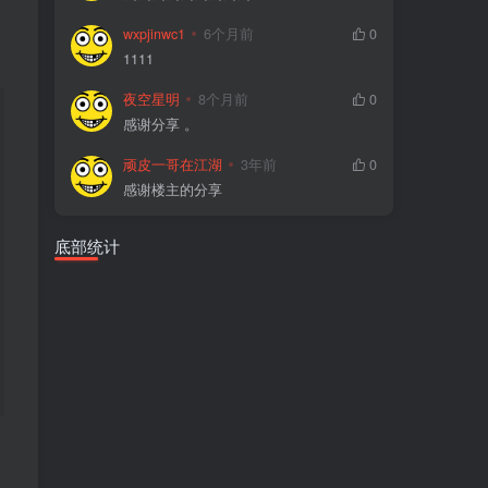
wxpjinwc1
6个月前
0
1111
夜空星明
8个月前
0
感谢分享 。
顽皮一哥在江湖
3年前
0
感谢楼主的分享
底部统计