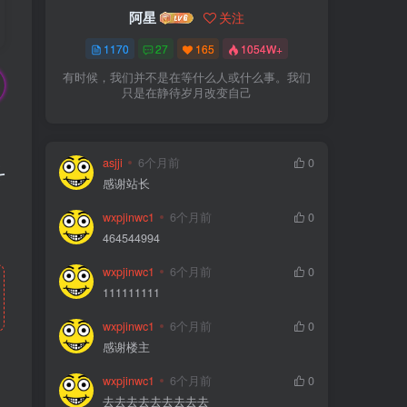
阿星
关注
1170
27
165
1054W+
有时候，我们并不是在等什么人或什么事。我们
只是在静待岁月改变自己
asjji
6个月前
0
斗
感谢站长
wxpjinwc1
6个月前
0
464544994
wxpjinwc1
6个月前
0
111111111
wxpjinwc1
6个月前
0
感谢楼主
wxpjinwc1
6个月前
0
去去去去去去去去去