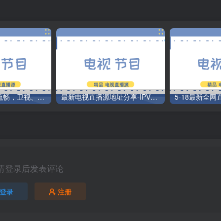
直播源最新极速流畅，卫视、央视、newtv、sitv、百事通、咪咕
最新电视直播源地址分享-IPV6可用2/12
5-18最新全
请登录后发表评论
登录
注册