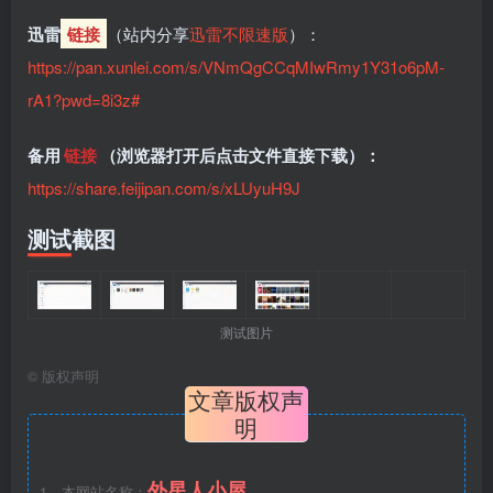
迅雷
链接
（站内分享
迅雷不限速版
）：
https://pan.xunlei.com/s/VNmQgCCqMIwRmy1Y31o6pM-
rA1?pwd=8i3z#
备用
链接
（浏览器打开后点击文件直接下载）：
https://share.feijipan.com/s/xLUyuH9J
测试截图
测试图片
©
版权声明
文章版权声
明
外星人小屋
1、本网站名称：