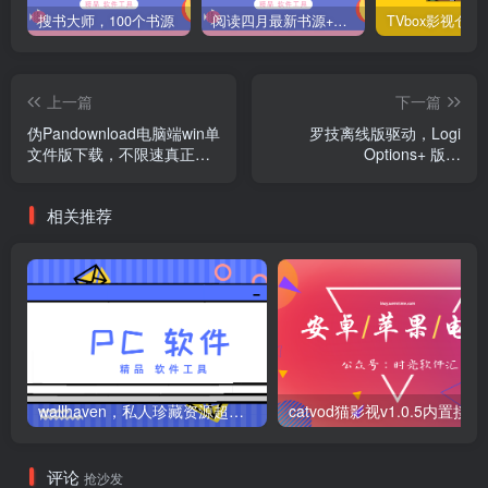
搜书大师，100个书源
阅读四月最新书源+阅读TTS语音引擎安装教程
上一篇
下一篇
伪Pandownload电脑端win单
罗技离线版驱动，Logi
文件版下载，不限速真正
Options+ 版本
爽！
1.96.781095，无需同意数
据境外传输
相关推荐
wallhaven，私人珍藏资源超多的网站，小心身体吃不消！
catvod猫影视v1.0.5内置
评论
抢沙发