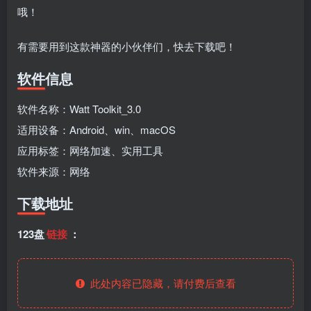
fongmi、
v1.0.9电视盒
电视直播软件
源地址分享-
哦！
、OK接口
子破解版下
下载，啥频道
ITV源3/12
vbox接口
付费阅读
3
盒子应用
付费阅读
# 电视盒子
3
盒子应用
# 电视软件
IPTV源
# 电视盒子
# 小苹果
# 直
集
载，继续免费
分类都有哦！
3年前
3年前
3年前
白嫖直播和点
密码24680！
2
1
0
9个月
有需要用到这款神器的小伙伴们，快去下载吧！
前
播！
2
软件信息
软件名称：Watt Toolkit_3.0
适用设备：Android、win、macOS
应用标签：网络加速、实用工具
软件来源：网络
下载地址
123盘
链接
：
此处内容已隐藏，请付费后查看