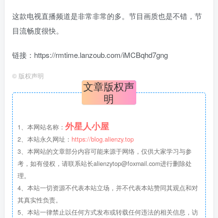
这款电视直播频道是非常非常的多。节目画质也是不错，节
目流畅度很快。
链接：https://rmtime.lanzoub.com/iMCBqhd7gng
©
版权声明
box影视
小苹果影视
梅林iptv+5.2.0
最新电视直播
文章版权声
fongmi、
v1.0.9电视盒
电视直播软件
源地址分享-
明
、OK接口
子破解版下
下载，啥频道
ITV源3/12
vbox接口
付费阅读
3
盒子应用
付费阅读
# 电视盒子
3
盒子应用
# 电视软件
IPTV源
# 电视盒子
# 小苹果
# 直
集
载，继续免费
分类都有哦！
3年前
3年前
3年前
白嫖直播和点
密码24680！
2
1
0
9个月
前
播！
外星人小屋
2
1、本网站名称：
2、本站永久网址：
https://blog.alienzy.top
3、本网站的文章部分内容可能来源于网络，仅供大家学习与参
考，如有侵权，请联系站长
alienzytop@foxmail.com
进行删除处
理。
4、本站一切资源不代表本站立场，并不代表本站赞同其观点和对
其真实性负责。
5、本站一律禁止以任何方式发布或转载任何违法的相关信息，访