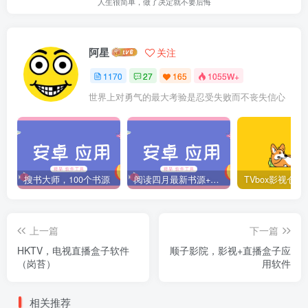
人生很简单，做了决定就不要后悔
阿星
关注
1170
27
165
1055W+
世界上对勇气的最大考验是忍受失败而不丧失信心
搜书大师，100个书源
阅读四月最新书源+阅读TTS语音引擎安装教程
上一篇
下一篇
HKTV，电视直播盒子软件
顺子影院，影视+直播盒子应
（岗苔）
用软件
相关推荐