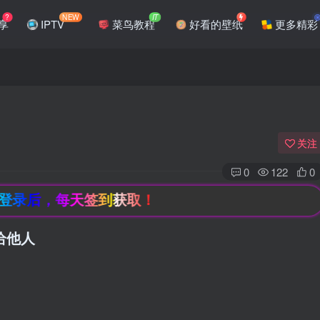
?
NEW
IT
享
IPTV
菜鸟教程
好看的壁纸
更多精彩
关注
0
122
0
后，每天签到获取！
给他人