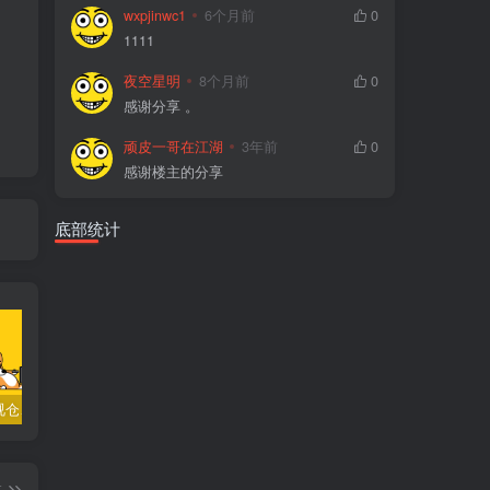
wxpjinwc1
6个月前
0
1111
夜空星明
8个月前
0
感谢分享 。
顽皮一哥在江湖
3年前
0
感谢楼主的分享
底部统计
TVbox影视仓、 fongmi、白盒、OK接口大合集
小苹果影视v1.0.9电视盒子破解版下载，继续免费白嫖直播和点播！
梅林iptv+5.2.0电视直播软件下载，啥频道分类都有哦！密码24680！
篇