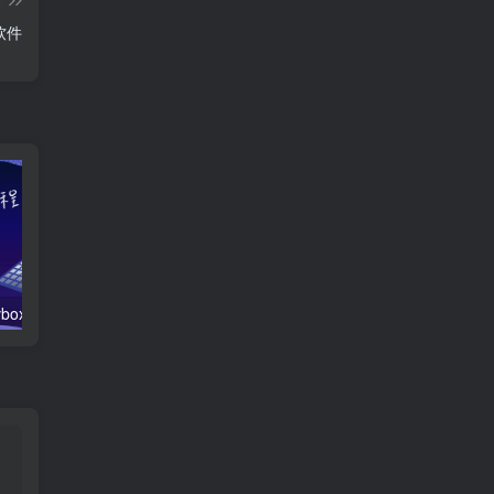
软件
「技术教程」tvbox影视仓简单内置修改，附4.0.16美化版本
TVbox影视仓4.0.8最新UI美化魔改版，已经内置多仓接口！