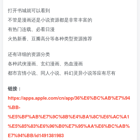
打开书城就可以看到
不管是漫画还是小说资源都是非常丰富的
有热门连载、必看日漫
火热新番、豆瓣高分等各种类型资源推荐
box影视
小苹果影视
梅林iptv+5.2.0
最新电视直播
还有详细的资源分类
fongmi、
v1.0.9电视盒
电视直播软件
源地址分享-
、OK接口
子破解版下
下载，啥频道
ITV源3/12
各种武侠漫画、玄幻漫画、热血漫画
vbox接口
付费阅读
3
盒子应用
付费阅读
# 电视盒子
3
盒子应用
# 电视软件
IPTV源
# 电视盒子
# 小苹果
# 直
集
载，继续免费
分类都有哦！
都市言情小说、同人小说、科幻灵异小说等应有尽有
3年前
3年前
3年前
白嫖直播和点
密码24680！
2
1
0
9个月
前
播！
2
链接：
https://apps.apple.com/cn/app/36%E6%BC%AB%E7%94
%BB-
%E5%BF%AB%E7%9C%8B%E4%BA%8C%E6%AC%A1
%E5%85%83%E6%96%B0%E7%95%AA%E6%BC%AB%
E7%94%BB/id1491381983