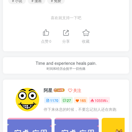
# 小说
# 漫画
# 免费
喜欢就支持一下吧
点赞
0
分享
收藏
Time and experience heals pain.
时间和经历会抚平一切伤痛
阿星
关注
1170
27
165
1055W+
停下来休息的时候，不要忘记别人还在奔跑