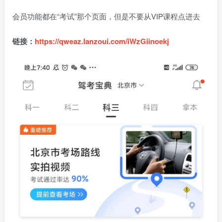
会员功能都在“考试”那个页面，但是不要从VIP课程点进去
链接：
https://qweaz.lanzoui.com/iWzGiinoekj
box影视
小苹果影视
梅林iptv+5.2.0
最新电视直播
fongmi、
v1.0.9电视盒
电视直播软件
源地址分享-
、OK接口
子破解版下
下载，啥频道
ITV源3/12
vbox接口
付费阅读
3
盒子应用
付费阅读
# 电视盒子
3
盒子应用
# 电视软件
IPTV源
# 电视盒子
# 小苹果
# 直
集
载，继续免费
分类都有哦！
3年前
3年前
3年前
白嫖直播和点
密码24680！
2
1
0
9个月
前
播！
2