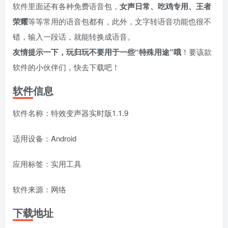
fongmi、
v1.0.9电视盒
电视直播软件
源地址分享-
软件里面还有各种免费语音包，
女声日常、吃鸡专用、王者
、OK接口
子破解版下
下载，啥频道
ITV源3/12
vbox接口
付费阅读
3
盒子应用
付费阅读
# 电视盒子
3
盒子应用
# 电视软件
IPTV源
# 电视盒子
# 小苹果
# 直
集
载，继续免费
分类都有哦！
荣耀
等等常用的语音包都有，此外，文字转语音功能也很不
3年前
3年前
3年前
白嫖直播和点
密码24680！
2
1
0
9个月
错，输入一段话，就能转换成语音。
前
播！
2
友情提示一下，玩归玩不要用于一些“特殊用途”哦
！​要该款
软件的小伙伴们，快去下载吧！
软件信息
软件名称：特效变声器实时版1.1.9
适用设备：Android
应用标签：实用工具
软件来源：网络
下载地址