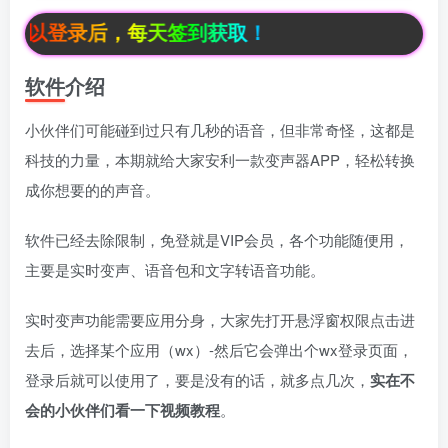
以登录后，每天签到获取！
软件介绍
小伙伴们可能碰到过只有几秒的语音，但非常奇怪，这都是
科技的力量，本期就给大家安利一款变声器APP，轻松转换
成你想要的的声音。
软件已经去除限制，免登就是VIP会员，各个功能随便用，
主要是实时变声、语音包和文字转语音功能。
实时变声功能需要应用分身，大家先打开悬浮窗权限点击进
去后，选择某个应用（wx）-然后它会弹出个wx登录页面，
登录后就可以使用了，要是没有的话，就多点几次，
实在不
会的小伙伴们看一下视频教程
。
box影视
小苹果影视
梅林iptv+5.2.0
最新电视直播