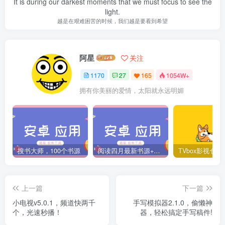
It is during our darkest moments that we must focus to see the
light.
越是在艰难困苦的时候，我们越是要看到希望
阿星
关注
1170
27
165
1054W+
拥有你美丽的爱情，太阳就永远明媚
搜书大师，100个书源
阅读四月最新书源+阅读TTS语音引擎安装教程
上一篇
下一篇
小电视v5.0.1，频道快两千
手写模拟器2.1.0，偷懒神
个，光速秒播！
器，轻松搞定手写稿件!