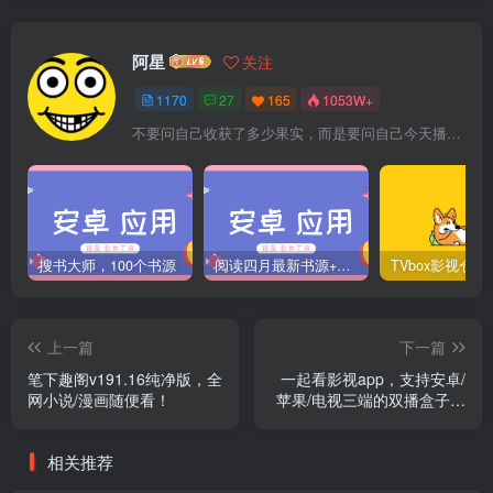
阿星
关注
1170
27
165
1053W+
不要问自己收获了多少果实，而是要问自己今天播种了多少种子
搜书大师，100个书源
阅读四月最新书源+阅读TTS语音引擎安装教程
上一篇
下一篇
笔下趣阁v191.16纯净版，全
一起看影视app，支持安卓/
网小说/漫画随便看！
苹果/电视三端的双播盒子，
资源太强了！
相关推荐