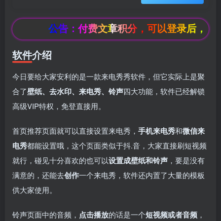
公告：付费文章积分，可以登录后，每天
软件介绍
今日要给大家安利的是一款来电秀秀软件，但它实际上是聚
合了
壁纸、去水印、来电秀、铃声
四大功能，软件已经解锁
高级VIP特权，免登直接用。
首页推荐页面就可以直接设置来电秀，
手机来电秀
和
微信来
电秀
都能设置哦，这个页面类似于抖.音，大家直接刷短视频
就行，碰见十分喜欢的也可以
设置成壁纸和铃声
，要是没有
满意的，还能去
创作
一个来电秀，软件还内置了大量的模板
供大家使用。
box影视
小苹果影视
梅林iptv+5.2.0
最新电视直播
铃声页面中的音频，
点击播放
的话是一个
短视频或者音频
，