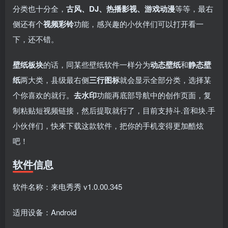
fongmi、
v1.0.9电视盒
电视直播软件
源地址分享-
分类也十分全，
古风、DJ、热播影视、游戏动漫
等等，最右
、OK接口
子破解版下
下载，啥频道
ITV源3/12
vbox接口
付费阅读
3
盒子应用
付费阅读
# 电视盒子
3
盒子应用
# 电视软件
IPTV源
# 电视盒子
# 小苹果
# 直
集
载，继续免费
分类都有哦！
侧还有个
视频彩铃
功能，感兴趣的小伙伴们可以打开看一
3年前
3年前
3年前
白嫖直播和点
密码24680！
2
1
0
9个月
下，还不错。
前
播！
2
壁纸板块
的话，同某些壁纸软件一样分为
动态壁纸
和
静态壁
纸
两大类，县级最右侧
三行图标
就会显示全部分类，选择某
个你喜欢的就行。
去水印
功能再底部导航中的创作页面，复
制粘贴短视频链接，然后提取就行了，目前支持斗.音和块.手
​小伙伴们，快来下载这款软件，把你的手机变得更加酷炫
吧！
软件信息
软件名称：来电秀秀 v1.0.00.345
适用设备：Android