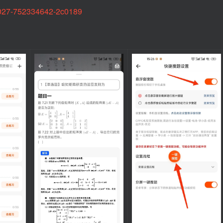
18027-752334642-2c0189