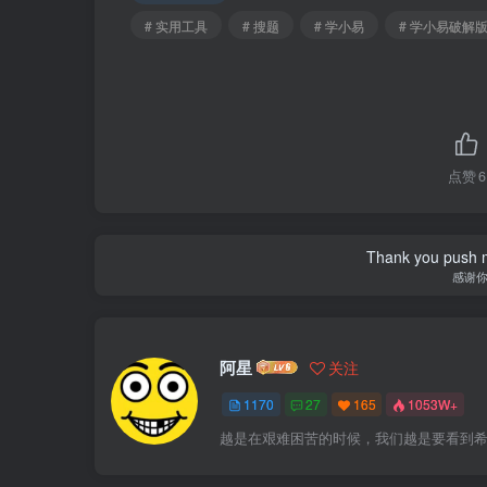
# 实用工具
# 搜题
# 学小易
# 学小易破解
点赞
6
Thank you push me
感谢
阿星
关注
1170
27
165
1053W+
越是在艰难困苦的时候，我们越是要看到