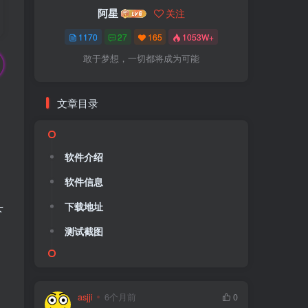
阿星
关注
1170
27
165
1053W+
敢于梦想，一切都将成为可能
文章目录
软件介绍
软件信息
下载地址
下
测试截图
asjji
6个月前
0