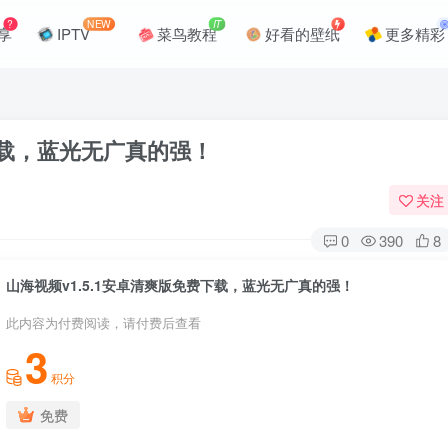
?
NEW
IT
享
IPTV
菜鸟教程
好看的壁纸
更多精彩
下载，蓝光无广真的强！
关注
0
390
8
山海视频v1.5.1安卓清爽版免费下载，蓝光无广真的强！
此内容为付费阅读，请付费后查看
3
积分
免费