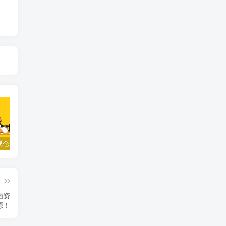
TVbox影视仓、 fongmi、白盒、OK接口大合集
小苹果影视v1.0.9电视盒子破解版下载，继续免费白嫖直播和点播！
梅林iptv+5.2.0电视直播软件下载，啥频道分类都有哦！密码24680！
篇
画资
源！