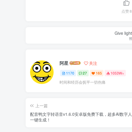
点赞
8
Give ligh
阿星
关注
1170
27
165
1053W+
时间和经历会抚平一切伤痛
上一篇
配音鸭文字转语音v1.6.0安卓版免费下载，超多AI数字
一键生成！