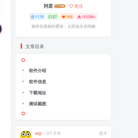
阿星
关注
1170
27
165
1053W+
拥有你美丽的爱情，太阳就永远明媚
文章目录
软件介绍
软件信息
下载地址
测试截图
asjji
6个月前
0