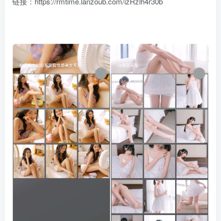
链接：https://rmtime.lanzoub.com/izRzlh4r30b
box影视
小苹果影视
梅林iptv+5.2.0
最新电视直播
fongmi、
v1.0.9电视盒
电视直播软件
源地址分享-
、OK接口
子破解版下
下载，啥频道
ITV源3/12
vbox接口
付费阅读
3
盒子应用
付费阅读
# 电视盒子
3
盒子应用
# 电视软件
IPTV源
# 电视盒子
# 小苹果
# 直
集
载，继续免费
分类都有哦！
3年前
3年前
3年前
白嫖直播和点
密码24680！
2
1
0
9个月
前
播！
2