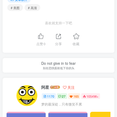
# 美图
# 高清
喜欢就支持一下吧
点赞
0
分享
收藏
Do not give in to fear
别在恐惧面前低下你的头
阿星
关注
1170
27
165
1054W+
梦的最深处，只有微笑不累